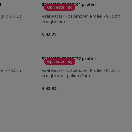
f
SIEMENS SZ30BI01 profiel
Op bestelling
(H x B x D):
Vaatwasser Toebehoren Profiel - 81,5cm
hoogte Inox
€ 43,99
use the buttons to increase or decrease
: Enter the desired amount or use the bu
Product Quantity: Enter the
SIEMENS SZ30BI22 profiel
Op bestelling
Vaatwasser Toebehoren Profiel - 86,5cm
hoogte voor polinox Inox
€ 43,99
use the buttons to increase or decrease
: Enter the desired amount or use the bu
Product Quantity: Enter the