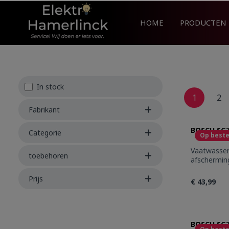
search
Skip to main navigation
HOME
PRODUCTEN
In stock
1
2
Fabrikant
BOSCH SGZ
Categorie
Op beste
Vaatwasser Toebehoren Zijdelin
toebehoren
afschermin
Prijs
€ 43,99
Produc
BOSCH SGZ