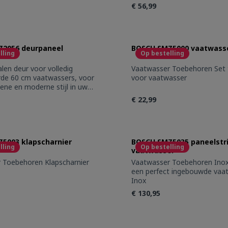
€ 56,99
t Quantity: Enter the desired amount or 
Product Quantity
2056 deurpaneel
BOSCH SMZ5000 vaatwass
lling
Op bestelling
alen deur voor volledig
Vaatwasser Toebehoren Set toebehoren
rde 60 cm vaatwassers, voor
voor vaatwasser
ne en moderne stijl in uw
merciële referentie:
€ 22,99
r toestelhoogte: 81,5 cm
t Quantity: Enter the desired amount or 
Product Quantity
5003 klapscharnier
BOSCH SMZ5035 paneelstri
lling
Op bestelling
vaatwasser
Vaatwasser Toebehoren Klapscharnier
Vaatwasser Toebehoren Inox strips voor
een perfect ingebouwde vaa
Inox
€ 130,95
t Quantity: Enter the desired amount or 
Product Quantity