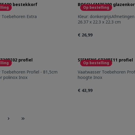
5100 bestekkorf
BOSCH SMZ5300 glazenkor
lling
Op bestelling
ra
Kleur: donkergrijsAfmetingen 
26.37 x 22.3 x 22.3 cm
€ 26,99
t Quantity: Enter the desired amount or 
Product Quantity
Z30BI02 profiel
SIEMENS SZ30BI11 profiel
lling
Op bestelling
5cm
Vaatwasser Toebehoren Profiel - 86,5cm
r polinox Inox
hoogte Inox
€ 43,99
t Quantity: Enter the desired amount or 
Product Quantity