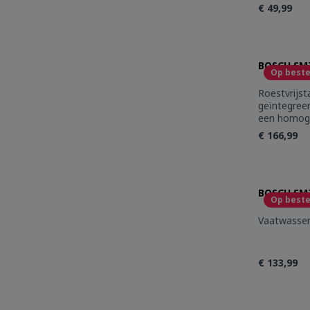
€ 49,99
Produc
BOSCH SMZ
Op beste
Roestvrijst
geïntegree
een homoge
keuken.Com
€ 166,99
SMZ2056Voo
Produc
BOSCH SMZ
Op beste
€ 133,99
Produc