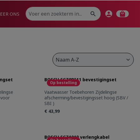
EER ONS
ingset
BOSCH SGZ0BI11 bevestigingset
Op bestelling
Vaatwasser Toebehoren Zijdelingse
 voor
afscherming/bevestigingsset hoog (SBV /
SBI )
€ 43,99
use the buttons to increase or decrease
: Enter the desired amount or use the bu
Product Quantity: Enter the
BOSCH SGZ1010 verlengkabel