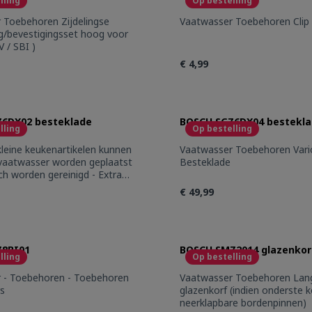
lling
Op bestelling
gse
Vaatwasser Toebehoren Clip
g/bevestigingsset hoog voor
V / SBI )
€ 4,99
t Quantity: Enter the desired amount or 
Product Quantity
6DX02 besteklade
BOSCH SGZ6DX04 bestekl
lling
Op bestelling
leine keukenartikelen kunnen
Vaatwasser Toebehoren Vario-
e vaatwasser worden geplaatst
Besteklade
ch worden gereinigd - Extra
et midden van de VarioLade
€ 49,99
ervies (bijv. espressokopjes)
stek (bijv. soeplepels) - Voor
e vaatwassers met RetroFit
t Quantity: Enter the desired amount or 
Product Quantity
n te bouwen 3e laadniveau)
Z8BI01
BOSCH SMZ2014 glazenkor
lling
Op bestelling
 - Toebehoren - Toebehoren
Vaatwasser Toebehoren Langstelige
s
glazenkorf (indien onderste 
neerklapbare bordenpinnen)