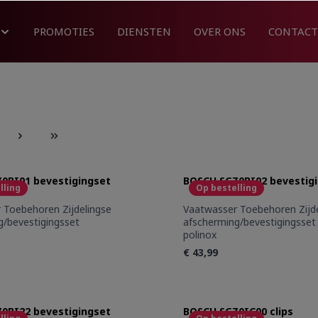
PROMOTIES
DIENSTEN
OVER ONS
CONTACT
0BI01 bevestigingset
BOSCH SGZ0BI02 bevestig
lling
Op bestelling
gse
Vaatwasser Toebehoren Zijdelingse
g/bevestigingsset
afscherming/bevestigingsset
polinox
€ 43,99
t Quantity: Enter the desired amount or 
Product Quantity
0BI22 bevestigingset
BOSCH SGZ0IC00 clips