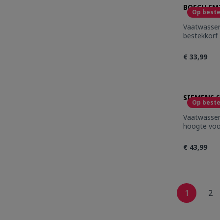
BOSCH SMZ
Op beste
Vaatwasser Toebehoren Ext
bestekkorf
€ 33,99
Produc
SIEMENS S
Op beste
Vaatwasser Toebehoren Profiel - 81,
hoogte voo
€ 43,99
Produc
1
2