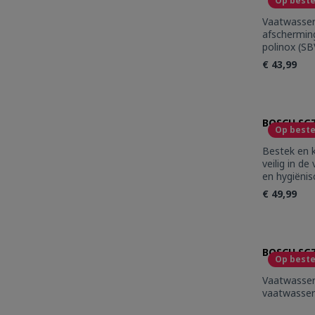
Op beste
Vaatwasser Toebehoren Zijdelin
afschermin
polinox (SB
€ 43,99
Produc
BOSCH SGZ
Op beste
Bestek en k
veilig in d
en hygiënis
ruimte in h
€ 49,99
voor klein s
of groot be
60 cm bred
Produc
(achteraf i
BOSCH SG
Op beste
Vaatwasser
vaatwasser