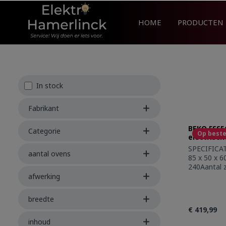
search
Skip to main navigation
HOME
PRODUCTEN
In stock
Fabrikant
BEKO FSS5
Categorie
Op beste
electrisc
SPECIFICAT
aantal ovens
85 x 50 x 60
240Aantal z
mm - 1500 
afwerking
1000 WVoor
WAchteraan
breedte
rapidType 
€ 419,99
ovenBoven
convention
inhoud