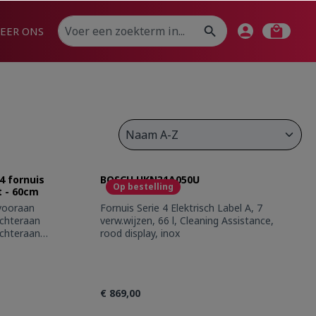
EER ONS
 fornuis
BOSCH HKN31A050U
Op bestelling
t - 60cm
 vooraan
Fornuis Serie 4 Elektrisch Label A, 7
achteraan
verw.wijzen, 66 l, Cleaning Assistance,
achteraan
rood display, inox
- vooraan
 ieder
ngswijzen:-
€ 869,00
rnuis met 7
lucht Plus,