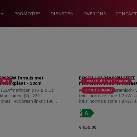
PROMOTIES
DIENSTEN
OVER ONS
CONTACT
6000GW fornuis met
BOSCH HKN31A020U SERIE 4
lling
Levertijd 1 tot 3 dagen
he kookplaat - 50cm
met electrische kookplaa
IESAfmetingen (H x B x D) :
Kookplaat:- Vitrokeramisch-
OP VOORRAAD
Aansluiting (V) : 220-
links: normale zone 1.2 kW- 
ones : 4Vooraan links : 180
links: normale zone 1.8 kW- 
WAchteraan links : 145 mm -
rechts: normale zone 1.2 kW
aan rechts : 145 mm - 1500
rechts: normale zone 2.2 kW-
 rechts : 180 mm - 1500 W
Restwarmte-aanduiding voor
oven : Conventionele
kookveldOventype / verwarmi
€ 859,00
 + onder
Vrijstaand elektro-elektro fo
eelOnderwarmteGrillZachte
verwarmingswijzen:3D-warme 