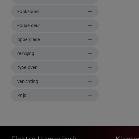
grillSteam 
Produc
: sausplaat
kookzones
geëmailleer
ovenAantal 
2Binnenzijd
koude deur
glasOpberg
uitvoeringV
opberglade
71Energiev
(kWh) : 0,8
106,1Energi
reiniging
type oven
verlichting
Prijs
Elektro Hamerlinck
Klante