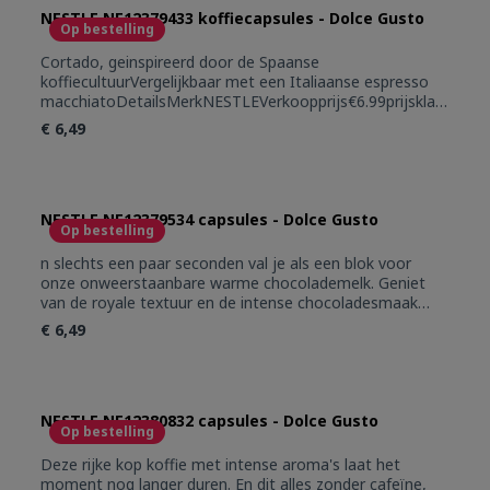
NESTLE NE12379433 koffiecapsules - Dolce Gusto
Op bestelling
Cortado, geinspireerd door de Spaanse
koffiecultuurVergelijkbaar met een Italiaanse espresso
macchiatoDetailsMerkNESTLEVerkoopprijs€6.99prijsklas
se0-20 euro
€ 6,49
NESTLE NE12379534 capsules - Dolce Gusto
Op bestelling
n slechts een paar seconden val je als een blok voor
onze onweerstaanbare warme chocolademelk. Geniet
van de royale textuur en de intense chocoladesmaak
met aroma's van vanille, gemaakt van cacaobonen van
€ 6,49
wereldklasse.
NESTLE NE12380832 capsules - Dolce Gusto
Op bestelling
Deze rijke kop koffie met intense aroma's laat het
moment nog langer duren. En dit alles zonder cafeïne,