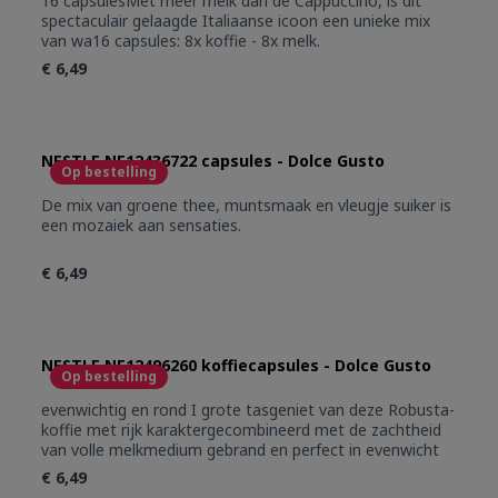
16 capsulesMet meer melk dan de Cappuccino, is dit
spectaculair gelaagde Italiaanse icoon een unieke mix
van wa16 capsules: 8x koffie - 8x melk.
€ 6,49
NESTLE NE12436722 capsules - Dolce Gusto
Op bestelling
De mix van groene thee, muntsmaak en vleugje suiker is
een mozaiek aan sensaties.
€ 6,49
NESTLE NE12496260 koffiecapsules - Dolce Gusto
Op bestelling
evenwichtig en rond I grote tasgeniet van deze Robusta-
koffie met rijk karaktergecombineerd met de zachtheid
van volle melkmedium gebrand en perfect in evenwicht
€ 6,49