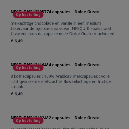
NESTLE NE12395774 capsules - Dolce Gusto
Op bestelling
melkachtige chocolade en vanille in een medium
taservaar de tijdloze smaak van NESQUIK zoals nooit
tevorenplaats de capsule in de Dolce Gusto machineen
geniet van jouw favoriete chocoladedrank met heerlijke
€ 6,49
schuimlaagkan zowel warm als koud gebruikt worden
NESTLE NE12416454 capsules - Dolce Gusto
Op bestelling
8 koffiecapsules : 100% Arabica8 melkcapsules : volle
licht gesuikerde melkzachte fluweelachtige en fruitige
smaak
€ 6,49
NESTLE NE12422432 capsules - Dolce Gusto
Op bestelling