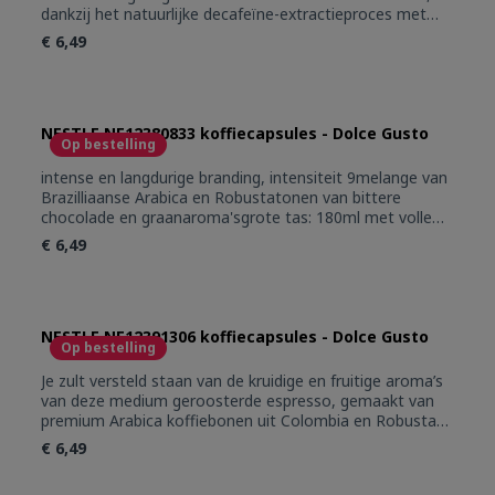
dankzij het natuurlijke decafeïne-extractieproces met
water. Geniet van de pure premium Arabica-blend uit
€ 6,49
Brazilië en Colombia.
NESTLE NE12380833 koffiecapsules - Dolce Gusto
Op bestelling
intense en langdurige branding, intensiteit 9melange van
Brazilliaanse Arabica en Robustatonen van bittere
chocolade en graanaroma'sgrote tas: 180ml met volle
cremalaag16 capsules
€ 6,49
NESTLE NE12391306 koffiecapsules - Dolce Gusto
Op bestelling
Je zult versteld staan van de kruidige en fruitige aroma’s
van deze medium geroosterde espresso, gemaakt van
premium Arabica koffiebonen uit Colombia en Robusta
koffiebonen uit Vietnam. Afgetopt met een royale,
€ 6,49
fluweelzachte cremalaag.