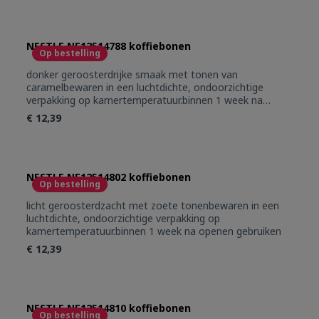
NESTLE NE12514788 koffiebonen
Op bestelling
donker geroosterdrijke smaak met tonen van
caramelbewaren in een luchtdichte, ondoorzichtige
verpakking op kamertemperatuur.binnen 1 week na
openen gebruiken.
€ 12,39
NESTLE NE12514802 koffiebonen
Op bestelling
licht geroosterdzacht met zoete tonenbewaren in een
luchtdichte, ondoorzichtige verpakking op
kamertemperatuur.binnen 1 week na openen gebruiken
€ 12,39
NESTLE NE12514810 koffiebonen
Op bestelling