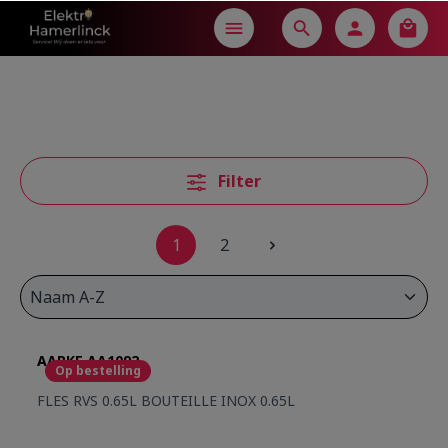
in content
Filter
1
2
AARKE AA1092
Op bestelling
FLES RVS 0.65L BOUTEILLE INOX 0.65L