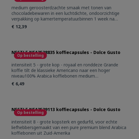
medium geroosterdzachte smaak met tonen van
chocoladebewaren in een luchtdichte, ondoorzichtige
verpakking op kamertemperatuur.binnen 1 week na
openen gebruiken.
€ 12,39
NESTLE NE12528835 koffiecapsules - Dolce Gusto
Op bestelling
intensiteit 5 - grote kop - royaal en ronddeze Grande
koffie tilt de klassieke Americano naar een hoger
niveau100% Arabica koffiebonen medium
geroosterdideaal als eerste kop koffie in de ochtend - of
€ 6,49
op andere momenten...
NESTLE NE12529113 koffiecapsules - Dolce Gusto
Op bestelling
intensiteit 8 - grote kopsterk en gedurfd, voor echte
liefhebbersgemaakt van een pure premium blend Arabica
koffiebonen uit Zuid-Amerika