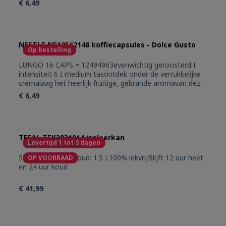
€ 6,49
NESTLE NE12562148 koffiecapsules - Dolce Gusto
Op bestelling
LUNGO 16 CAPS = 12494963evenwichtig geroosterd I
intensiteit 6 I medium tasontdek onder de verrukkelijke
cremalaag het heerlijk fruitige, gebrande aromavan deze
grotere versie van de espresso, je zal er gek van
€ 6,49
zijnkruidige intensiteit, medium donker gebrande blend
van premium Arabica-bonenafkomstig uit Ethiopie,
Brazilie en Colombia
TEFAL TEK3031014 isoleerkan
Levertijd 1 tot 3 dagen
5 jaar garantieInhoud: 1.5 L100% lekvrijBlijft 12 uur heet
OP VOORRAAD
en 24 uur koud
€ 41,99