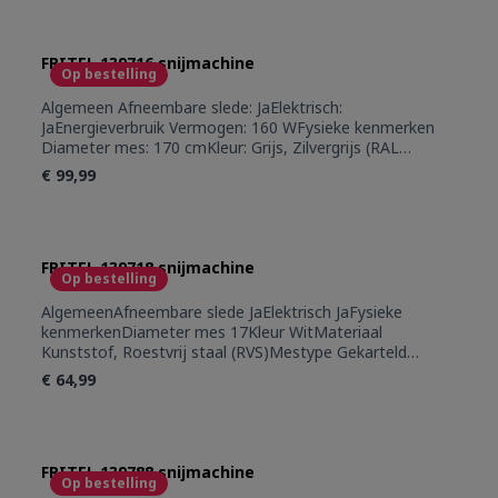
opvangschaal: Ja
FRITEL 139716 snijmachine
Op bestelling
Algemeen Afneembare slede: JaElektrisch:
JaEnergieverbruik Vermogen: 160 WFysieke kenmerken
Diameter mes: 170 cmKleur: Grijs, Zilvergrijs (RAL
7001)Materiaal: InoxMestype: Gekarteld inox
€ 99,99
mesGebruiksgemak Dikteregeling: 0 - 20 mmMet
resthouder: Ja
FRITEL 139718 snijmachine
Op bestelling
AlgemeenAfneembare slede JaElektrisch JaFysieke
kenmerkenDiameter mes 17Kleur WitMateriaal
Kunststof, Roestvrij staal (RVS)Mestype Gekarteld
mesGebruiksgemakDikteregeling 0 - 20Met
€ 64,99
opvangschaal JaMet resthouder JaStroomVermogen 120
FRITEL 139788 snijmachine
Op bestelling