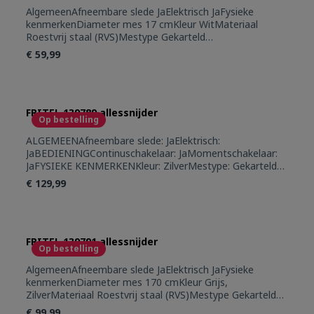
AlgemeenAfneembare slede JaElektrisch JaFysieke
kenmerkenDiameter mes 17 cmKleur WitMateriaal
Roestvrij staal (RVS)Mestype Gekarteld
mesGebruiksgemakMet resthouder JaStroomVermogen
€ 59,99
100
FRITEL 139789 allessnijder
Op bestelling
ALGEMEENAfneembare slede: JaElektrisch:
JaBEDIENINGContinuschakelaar: JaMomentschakelaar:
JaFYSIEKE KENMERKENKleur: ZilverMestype: Gekarteld
mes, Glad mesSecundaire kleur: Turquoise - Teal -
€ 129,99
AppelblauwzeegroenGEBRUIKSGEMAKDikteregeling: 0 -
15 mmMet resthouder: JaSTROOMVermogen: 150 W
FRITEL 139791 allessnijder
Op bestelling
AlgemeenAfneembare slede JaElektrisch JaFysieke
kenmerkenDiameter mes 170 cmKleur Grijs,
ZilverMateriaal Roestvrij staal (RVS)Mestype Gekarteld
inox mesSecundaire kleur Turquoise - Teal -
€ 99,99