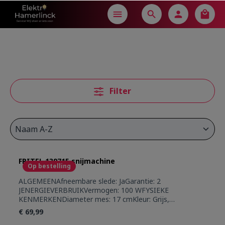
in content
Filter
FRITEL 139715 snijmachine
Op bestelling
ALGEMEENAfneembare slede: JaGarantie: 2
JENERGIEVERBRUIKVermogen: 100 WFYSIEKE
KENMERKENDiameter mes: 17 cmKleur: Grijs,
ZwartMateriaal: InoxMestype: Inox getand
€ 69,99
mesGEBRUIKSGEMAKDikteregeling: 0 - 15 mmMet