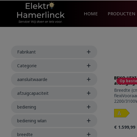
search
Skip to main navigation
HOME
PRODUCTEN
Fabrikant
Categorie
BEKO HIXI
aansluitwaarde
Op beste
afzuiging 
Breedte (cm
afzuigcapaciteit
flexiVoora
2200/3100W
rechts: 1
bediening
Max/Boost 
180mmx200
bediening wlan
Max/Boost 
€ 1.599,99
180mmx200
Max/Boost 
breedte