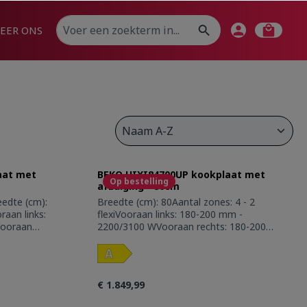
EER ONS
aat met
BEKO HIXI84700UP kookplaat met
Op bestelling
afzuiging - 80cm
dte (cm):
Breedte (cm): 80Aantal zones: 4 - 2
raan links:
flexiVooraan links: 180-200 mm -
Vooraan
2200/3100 WVooraan rechts: 180-200
3100
mm - 2200/3100 WAchteraan links: 180-
m -
200 mm - 2200/3100 WAchteraan rechts:
s: 180-
180-200mm - 2200/3100 WBooster:
er:
4Sensortoetsen vooraan: SLIDERAantal
€ 1.849,99
IDERAantal
kookposities: 15Restwarmte indicator
indicator
per