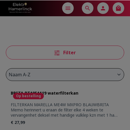
in content
Filter
BRITA BT1051119 waterfilterkan
Op bestelling
FILTERKAN MARELLA ME4W MXPRO BLAUWBRITA
Memo herinnert u eraan de filter elke 4 weken te
vervangenhet deksel met handige vulklep kzn met 1 hand
geopend wordenvaatwasmachinebestendig (behalve het
€ 27,99
deksel)past in de deur van de koelkastcapaciteit: 2,4L