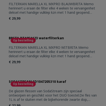
FILTERKAN MARELLA XL MXPRO BLAUWBRITA Memo
herinnert u eraan de filter elke 4 weken te vervangenhet
deksel met handige vulklep kzn met 1 hand geopend
wordenvaatwasmachinebestendig (behalve het
€ 29,99
deksel)past in de deur van de koelkastcapaciteit: totaal
volume: 3,5L gefilterd water: 2.4L
BRITA BT1051123 waterfilterkan
Op bestelling
FILTERKAN MARELLA XL MXPRO WITBRITA Memo
herinnert u eraan de filter elke 4 weken te vervangenhet
deksel met handige vulklep kzn met 1 hand geopend
wordenvaatwasmachinebestendig (behalve het
€ 29,99
deksel)past in de deur van de koelkastcapaciteit: totaal
volume: 3,5L gefilterd water: 2.4L
SODASTREAM SD1047205310 karaf
Op bestelling
De glazen flessen van SodaStream zijn speciaal
ontworpen en geschikt voor het DUO toestel.De fles van
1L is af te sluiten met de bijbehorende zwarte dop,
waardoor het koolzuur langer in de fles blijft. Presenteer
€ 22,99