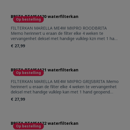
totaal, gefilterd water: 1,5L (1x MXPRO incl.)
BRITA BT1051120 waterfilterkan
Op bestelling
FILTERKAN MARELLA ME4W MXPRO ROODBRITA
Memo herinnert u eraan de filter elke 4 weken te
vervangenhet deksel met handige vulklep kzn met 1 hand
geopend wordenvaatwasmachinebestendig (behalve het
€ 27,99
deksel)past in de deur van de koelkastcapaciteit: 2,4L
totaal, gefilterd water: 1,5L (1x MXPRO incl.)
BRITA BT1051121 waterfilterkan
Op bestelling
FILTERKAN MARELLA ME4W MXPRO GRIJSBRITA Memo
herinnert u eraan de filter elke 4 weken te vervangenhet
deksel met handige vulklep kan met 1 hand geopend
wordenvaatwasmachinebestendig (behalve het
€ 27,99
deksel)past in de deur van de koelkastcapaciteit: 2,4L
totaal, gefilterd water: 1,5L (1x MXPRO incl.)
BRITA BT1051122 waterfilterkan
Op bestelling