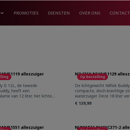
PROMOTIES
DIENSTEN
OVER ONS
CONTACT
I18451119 alleszuiger
NILFISK NI18451129 allesz
lling
Op bestelling
dy II 12L, de tweede
De lichtgewicht Nilfisk Buddy 
uddy, heeft een
compacte, doch krachtige st
lume van 12 liter. Het lichte
waterzuiger. Deze 18 liter ver
 compacte design maakt hem
uitstekende keuze als u droog
€ 139,99
om mee te werkenNilfisk
moet opzuigen. Thuis, in de a
2L, de tweede generatie
garage. Hij is enorm wendba
ft een containervolume van
zijn compacte design eenvou
t Quantity: Enter the desired amount or 
Product Quantity
et lichte gewicht en compacte
bergen. Zeer robuust door d
akt hem eenvoudig om mee
I18451551 alleszuiger
container.De lichtgewicht Nilf
NUMATIC NUCVC371-2 alle