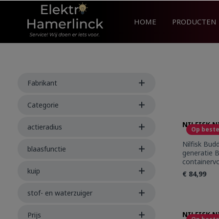
search
Skip to main navigation
HOME
PRODUCTEN
Fabrikant
Categorie
NILFISK N
actieradius
Op beste
Nilfisk Bud
blaasfunctie
generatie B
containervo
gewicht en
kuip
€ 84,99
eenvoudig 
Buddy II 1
stof- en waterzuiger
Buddy, hee
Produc
12 liter. H
design ma
NILFISK N
Prijs