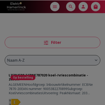
in content
Filter
LIEBHERR ECBNE787020 koel-/vriescombinatie -
Op bestelling
203cm
ALGEMEENHoofdgroep: InbouwArtikelnummer: ECBNe
7870-20EAN nummer: 9005382270899Subgroep:
Koel/vriescombinatiesUitvoering: PeakNismaat: 203
cmDeurmontage systeem: deur-op-
deursysteemBehuizing: AntracietMateriaal deur/deksel: