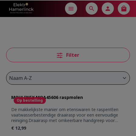
in content
Filter
MOULINEX MOA45606 raspmolen
Op bestelling
De makkelijkste manier om etenswaren te raspen!Een
vaatwasserbestendige draairasp voor een eenvoudige
reiniging.Draairasp met omkeerbare handgreep voor
zowel links- als rechtshandig gebruik.Gemaakt van
€ 12,99
roestvrij staal, perfect voor langdurig gebruik.Snelle en