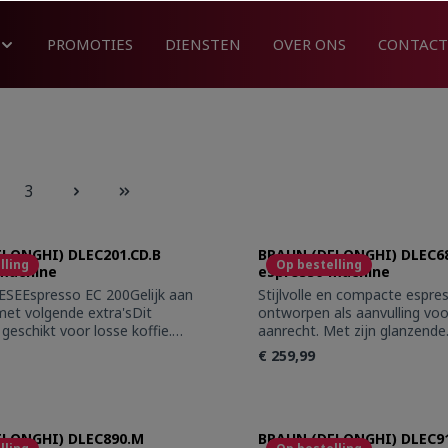
PROMOTIES
DIENSTEN
OVER ONS
CONTACT
3
LONGHI) DLEC201.CD.B
BRAUN (DELONGHI) DLEC6
lling
Op bestelling
machine
espresso machine
SEEspresso EC 200Gelijk aan
Stijlvolle en compacte espr
met volgende extra'sDit
ontworpen als aanvulling voo
 geschikt voor losse koffie.
aanrecht. Met zijn glanzende
hoeveelheid gemalen
roestvrijstalen behuizing en
€ 259,99
ffie voor een kAparte
afwerking voegt de espress
de filterhouder voor de ESE
Dedica aan elke keuken een v
flediging bij het uitzetten van
authentiek Italiaans design t
t Quantity: Enter the desired amount or 
Product Quantity
.
van een soepele espresso me
ELONGHI) DLEC890.M
smaak. Gebruik het instelbar
BRAUN (DELONGHI) DLEC9