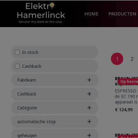
search
Skip to main navigation
HOME
PRODUCTEN
In stock
1
2
Cashback
BRAUN (DE
Fabrikant
Op beste
espresso 
ESPRESSO E
Cashback
de EC 190 
apparaat is
De ideale 
Categorie
€ 124,99
espresso-ko
gepatenteer
automatische stop
servingsZel
Produc
het toestel
BRAUN (D
geheugen