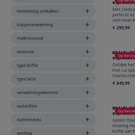
Op beste
espresso 
Met Dedica
herinnering ontkalken
perfecte e
veel meer k
kopjesverwarming
van warme 
€ 299,99
exclusieve 
drankjes e
melkreservoir
LatteArt-s
Produc
machine pas
reservoir
keuken een 
BRAUN (D
Op beste
espresso 
prestaties
slechts 15 
Ontdek het 
type koffie
een druk v
met La Spec
intensere E
touchscree
type latte
met hoge ca
eenvoudig e
€ 849,99
microschui
het maken 
stoompijpje
en cold br
verwarmingselement
mokken of 
opschuimen
Produc
uitneembar
LatteArt-s
waterfilter
moderne ma
met Bean A
BRAUN (D
Op beste
metalen af
espresso 
om verschil
verkennen.
waterniveau
Geniet thui
perfecte ko
ervaring me
temperatuu
koffie van h
werking