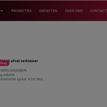
PROMOTIES
DIENSTEN
OVER ONS
CONTACT
TD510 afval verkleiner
lling
 VERKLEINER85%
ng volume
omatische cyclus: 4 tot 8u3
gen, malen en
embare kuip: 3l
tendignavulbare actieve
er, zelfreinigingsmodus
t Quantity: Enter the desired amount or 