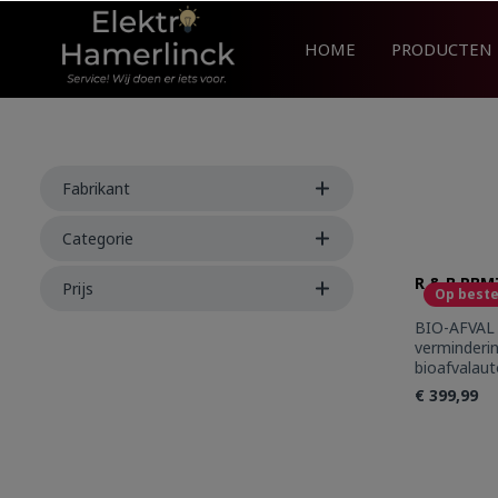
search
Skip to main navigation
HOME
PRODUCTEN
Fabrikant
Categorie
R & B RBM
Prijs
Op beste
BIO-AFVAL
verminderi
bioafvalaut
fasen: dro
€ 399,99
koelenuitne
vaatwasbes
koostoffilt
Produc