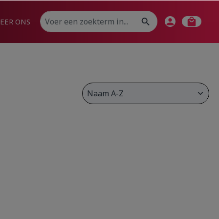
EER ONS
use the buttons to increase or decrease