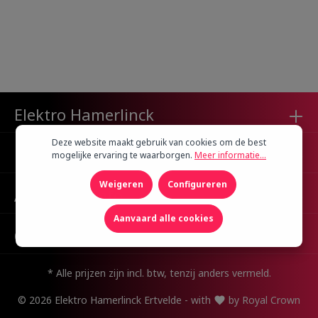
Elektro Hamerlinck
Deze website maakt gebruik van cookies om de best
Klantenservice
mogelijke ervaring te waarborgen.
Meer informatie...
Weigeren
Configureren
Algemene Info
Aanvaard alle cookies
Openingsuren
* Alle prijzen zijn incl. btw, tenzij anders vermeld.
© 2026 Elektro Hamerlinck Ertvelde - with
by
Royal Crown