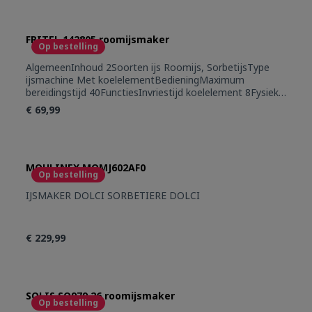
FRITEL 142805 roomijsmaker
Op bestelling
AlgemeenInhoud 2Soorten ijs Roomijs, SorbetijsType
ijsmachine Met koelelementBedieningMaximum
bereidingstijd 40FunctiesInvriestijd koelelement 8Fysieke
kenmerkenBreedte 22Diepte 22Gewicht 2,8Hoogte
€ 69,99
24,5Inhoud kom 1 2GebruiksgemakKijkvenster
JaTimerfunctie JaStroomVermogen 12
MOULINEX MOMJ602AF0
Op bestelling
IJSMAKER DOLCI SORBETIERE DOLCI
€ 229,99
SOLIS SO979.26 roomijsmaker
Op bestelling