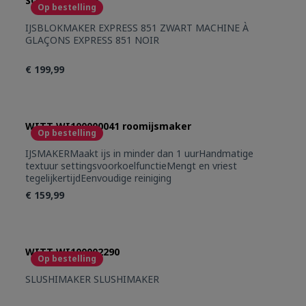
SOLIS SO979.83
Op bestelling
IJSBLOKMAKER EXPRESS 851 ZWART MACHINE À
GLAÇONS EXPRESS 851 NOIR
€ 199,99
WITT WI100000041 roomijsmaker
Op bestelling
IJSMAKERMaakt ijs in minder dan 1 uurHandmatige
textuur settingsvoorkoelfunctieMengt en vriest
tegelijkertijdEenvoudige reiniging
€ 159,99
WITT WI100002290
Op bestelling
SLUSHIMAKER SLUSHIMAKER