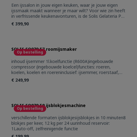
Een ijssalon in jouw eigen keuken, waar je jouw eigen
ijssmaak maakt wanneer je maar wilt? Voor wie zin heeft
in verfrissende keukenavonturen, is de Solis Gelateria Pro
Touch het perfecte hulpmiddel. Deze volautomatische
€ 399,90
ijsmachine maakt niet alleen ijs, maar ook sorbet,
gelato, yoghurt en frozen yoghurt. Je kunt tot 1,5 liter ijs
of 1,8 liter yoghurt per keer maken.
SOLIS SO979.57 roomijsmaker
Op bestelling
inhoud ijsemmer 1l.koelfunctie (R600A)ingebouwde
compressor (ingebouwde koelcel)functies: roeren,
koelen, koelen en roereninclusief: ijsemmer, roerstaaf,
spatel en recepten
€ 249,99
SOLIS SO979.59 ijsblokjesmachine
Op bestelling
verschillende formaten ijsblokjesijsblokjes in 10 minuten8
blokjes per keer, 12 kg per 24 uurinhoud reservoir:
1Lauto-off, zelfreinigende functie
€ 199,99