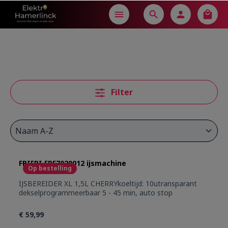
in content
Filter
FRIFRI FRF7020012 ijsmachine
Op bestelling
IJSBEREIDER XL 1,5L CHERRYkoeltijd: 10utransparant
dekselprogrammeerbaar 5 - 45 min, auto stop
€ 59,99