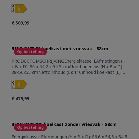
97Inhoud vriesvak (L): 13 / ****Invriescapaciteit (kg/24u):
2Autonomie (u): 8Verstelbare leggers: 2Deurvakken:
3Groentenladen: 1Active seal guardMeubelbevestiging:
deur op deurUitsluitend voor kolombouwOmkeerbare
€ 509,99
deurBinnenverlichting: LED Verstelbare
voetjesIngebouwde verdamperRegelbare
thermostaatGeluidsniveau (dBA): 35Koelgas:
R600aKlimaatklasse: TEnergieverbruik (kW/24u):
0,397Energy Efficency Index (EEI): 32.7Jaarlijks verbruik
BEKO B1754N koelkast met vriesvak - 88cm
Op bestelling
(kW): 141Gewicht (kg): 29
PRODUCTOMSCHRIJVINGEnergieklasse: EAfmetingen (H
x B x D): 86 x 54,2 x 54,5 cmAfmetingen nis (H x B x D):
88x56x55 cmNetto inhoud (L): 110Inhoud koelkast (L):
97Inhoud vrieskast (L): 13Invriescapaciteit (kg/24u):
2Autonomie (u): 9Verstelbare leggers: 2Deurvakken:
3Groentenladen: 1Meubelbevestiging:
geleidersysteemUitsluitend voor kolombouwOmkeerbare
€ 479,99
deurBinnenverlichting: LEDVerstelbare
voetjesIngebouwde verdamperRegelbare
thermostaatGeluidsniveau (dBA): 35 dBAGeluidsklasse:
BKoelgas: R600aKlimaatklasse: TEnergieverbruik
(kW/24u): 0.387Jaarlijks energieverbruik (kWu):
BEKO B1904FN koelkast zonder vriesvak - 88cm
Op bestelling
141.00Energy Efficency Index (EEI): 99.8Gewicht (Kg): 29
Energieklasse: EAfmetingen (H x B x D): 86.6 x 54,5 x 54,5