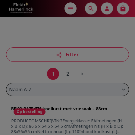
in content
Filter
1
2
BEKO B1754FN koelkast met vriesvak - 88cm
Op bestelling
PRODUCTOMSCHRIJVINGEnergieklasse: EAfmetingen (H
x B x D): 86.6 x 54,5 x 54,5 cmAfmetingen nis (H x B x D):
88x56x55 cmNetto inhoud (L): 110Inhoud koelkast (L):