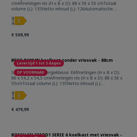
cmAfmetingen nis (H x B x D): 88 x 56 x 55 cmTotaal
volume (L): 135Netto inhoud (L): 126Automatische
ontdooiingVerstelbare leggers: 3Deurvakken:
3Groentenladen: 1Active seal guardMeubelbevestiging:
deur op deurUitsluitend voor
kolombouwBinnenverlichting: LEDVerstelbare
€ 509,99
voetjesIngebouwde verdamperRegelbare
thermostaatGeluidsniveau (dBA): 29Geluidsklasse:
AKoelgas: R600aKlimaatklasse: SN-STEnergieverbruik
(kW/24u): 0.251Aansluitwaarde (W): 75Jaarlijks
energieverbruik (kWu): 91.62Energy Efficency Index (EEI):
BEKO B1904N koelkast zonder vriesvak - 88cm
Levertijd 1 tot 3 dagen
99.7Gewicht (Kg): 27
SPECIFICATIESEnergieklasse: EAfmetingen (H x B x D):
OP VOORRAAD
86 x 54,2 x 54,5 cmAfmetingen nis (H x B x D): 88 x 56 x
55cmTotaal volume (L): 135Netto inhoud (L):
126Automatische ontdooiingVerstelbare leggers:
2Deurvakken: 2Groentenladen: 1Omkeerbare
deurMeubelbevestiging: geleidersysteemUitsluitend voor
kolombouwBinnenverlichting: LEDVerstelbare
€ 479,99
voetjesIngebouwde verdamperRegelbare
thermostaatGeluidsniveau (dBA): 29 dBAGeluidsklasse:
AKoelgas: R600aKlimaatklasse: N-STEnergieverbruik
(kW/24u): 0.251Aansluitwaarde (W): 75Jaarlijks
energieverbruik (kWu): 61.62Energy Efficency Index (EEI):
BOSCH KIL22ADD1 SERIE 6 koelkast met vriesvak -