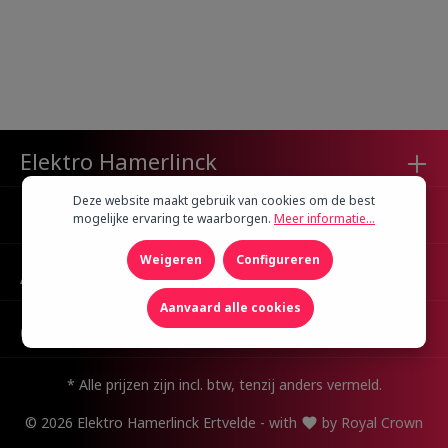
Elektro Hamerlinck
Deze website maakt gebruik van cookies om de best
Klantenservice
mogelijke ervaring te waarborgen.
Meer informatie...
Weigeren
Configureren
Algemene Info
Aanvaard alle cookies
Openingsuren
* Alle prijzen zijn incl. btw, tenzij anders vermeld.
© 2026 Elektro Hamerlinck Ertvelde - with
by
Royal Crown