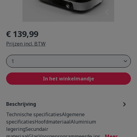
€ 139,99
Prijzen incl. BTW
Product Quantity: Enter the desired amou
In het winkelmandje
Beschrijving
Technische specificatiesAlgemene
specificatiesHoofdmateriaalAluminium
legeringSecundair
materiaalGlasVoorgeprogrammeerde ins…
Meer