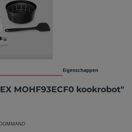
Eigenschappen
NEX MOHF93ECF0 kookrobot"
N STOOMMAND