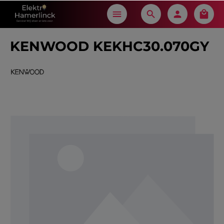
in content
KENWOOD KEKHC30.070GY
Skip image gallery