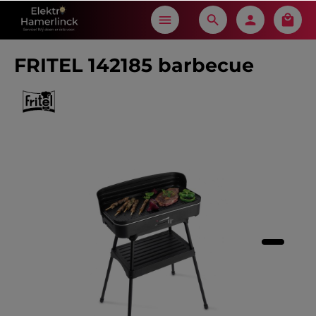
in content
FRITEL 142185 barbecue
Skip image gallery